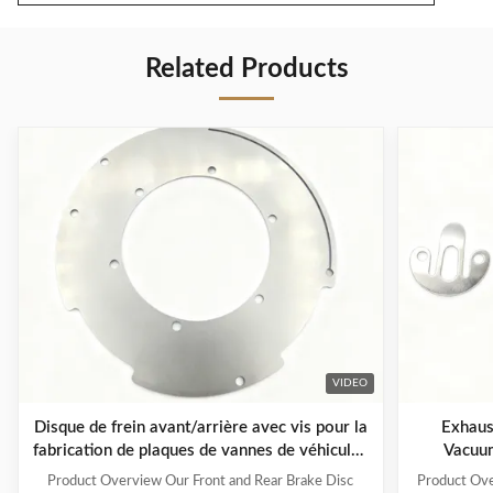
Related Products
VIDEO
Disque de frein avant/arrière avec vis pour la
Exhaust 
fabrication de plaques de vannes de véhicules
Vacuu
à énergie nouvelle
Product Overview Our Front and Rear Brake Disc
Product Ove