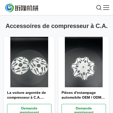
Accessoires de compresseur à C.A.
La voiture argentée de
Pièces d'estampage
compresseur à C.A.
automobile OEM / ODM
d'accessoires de
ISO9001: Certificat 2008
compresseur à C.A. partie
Demande
Demande
la norme ANSI BS
maintenant
maintenant