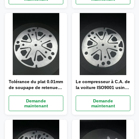
Tolérance du plat 0.01mm
Le compresseur à C.A. de
de soupape de retenue
la voiture ISO9001 usine
d'accessoires de
emboutir la préparation
compresseur à C.A.
de surface de polissage
Demande
Demande
d'OEM/ODM
maintenant
maintenant