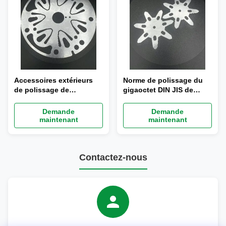
Accessoires extérieurs
Norme de polissage du
de polissage de
gigaoctet DIN JIS de
compresseur à C.A. avec
pièces de rechange de
la haute précision
compresseur à C.A. de
Demande
Demande
voiture
maintenant
maintenant
Contactez-nous