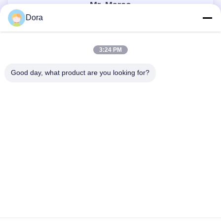
Mr. Marco
Dora
CEO
wuguichang@fapian123.com
3:24 PM
13656022162
8613656022162
Good day, what product are you looking for?
13656022162
Demande maintenant
Aperçu
Produits
Vidéos
VR Show
A Propos De Nous
Visite D'usine
Contrôle De La Qualité
Demande De Soumission