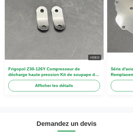
VIDEO
Frigopol Z30-126Y Compresseur de
Série d'ac
décharge haute pression Kit de soupape de
Remplacem
roseau avec kit de révision complète en
compresseu
Afficher les détails
acier inoxydable haut de gamme
d'échappe
Demandez un devis