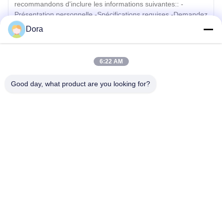
Dora
Joindre des fichiers
6:22 AM
Choisir les fichiers
Good day, what product are you looking for?
Vous pouvez télécharger jusqu'à 5 fichiers et chaque fichier de 10M de taille
max.
Envoyer
Aperçu
Produits
Vidéos
VR Show
A Propos De Nous
Visite D'usine
Contrôle De La Qualité
Demande De Soumission