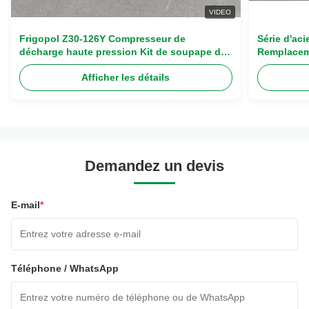
VIDEO
Frigopol Z30-126Y Compresseur de
Série d'ac
décharge haute pression Kit de soupape de
Remplacem
roseau avec kit de révision complète en
compresseu
Afficher les détails
acier inoxydable haut de gamme
d'échappe
Demandez un devis
E-mail
*
Téléphone / WhatsApp