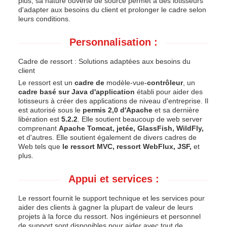
plus, sa nature ouverte de source permet à des lotisseurs
d'adapter aux besoins du client et prolonger le cadre selon
leurs conditions.
Personnalisation :
Cadre de ressort : Solutions adaptées aux besoins du
client
Le ressort est un
cadre de
modèle-vue-
contrôleur
, un
cadre basé sur Java d'application
établi pour aider des
lotisseurs à créer des applications de niveau d'entreprise. Il
est autorisé sous le
permis 2,0 d'Apache
et sa dernière
libération est
5.2.2
. Elle soutient beaucoup de web server
comprenant
Apache Tomcat, jetée, GlassFish, WildFly,
et d'autres. Elle soutient également de divers cadres de
Web tels que
le ressort MVC, ressort WebFlux, JSF,
et
plus.
Appui et services :
Le ressort fournit le support technique et les services pour
aider des clients à gagner la plupart de valeur de leurs
projets à la force du ressort. Nos ingénieurs et personnel
de support sont disponibles pour aider avec tout de