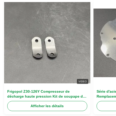
VIDEO
Frigopol Z30-126Y Compresseur de
Série d'ac
décharge haute pression Kit de soupape de
Remplacem
roseau avec kit de révision complète en
compresseu
Afficher les détails
acier inoxydable haut de gamme
d'échappe